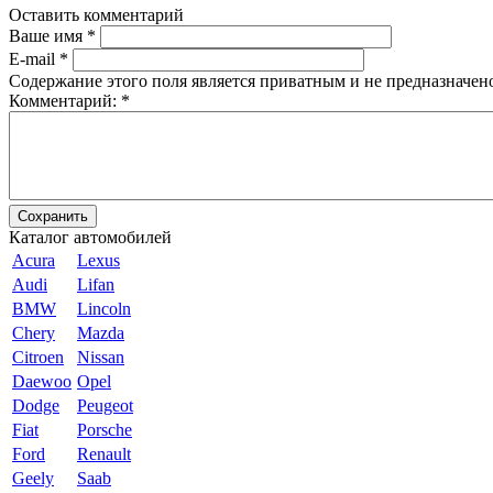
Оставить комментарий
Ваше имя
*
E-mail
*
Содержание этого поля является приватным и не предназначено
Комментарий:
*
Каталог автомобилей
Acura
Lexus
Audi
Lifan
BMW
Lincoln
Chery
Mazda
Citroen
Nissan
Daewoo
Opel
Dodge
Peugeot
Fiat
Porsche
Ford
Renault
Geely
Saab