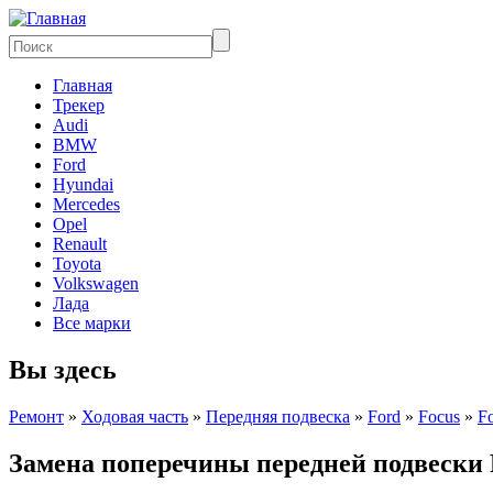
Главная
Трекер
Audi
BMW
Ford
Hyundai
Mercedes
Opel
Renault
Toyota
Volkswagen
Лада
Все марки
Вы здесь
Ремонт
»
Ходовая часть
»
Передняя подвеска
»
Ford
»
Focus
»
Fo
Замена поперечины передней подвески 