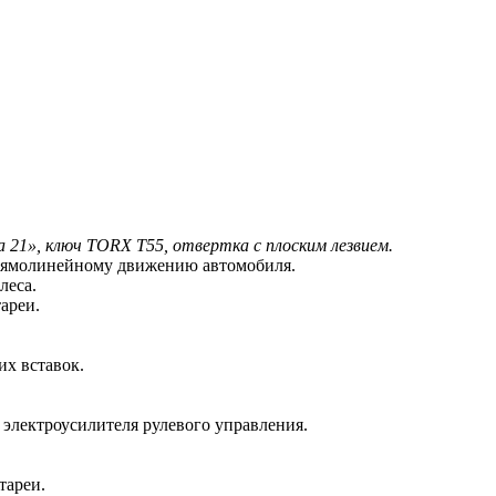
на 21», ключ TORX Т55, отвертка с плоским лезвием.
 прямолинейному движению автомобиля.
леса.
ареи.
их вставок.
 электроусилителя рулевого управления.
тареи.