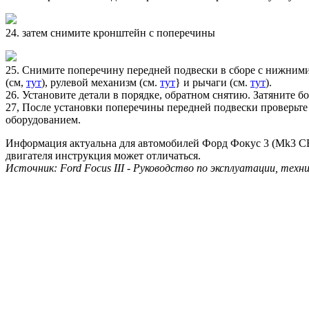
24. затем снимите кронштейн с поперечины
25. Снимите поперечину передней подвески в сборе с нижними
(см,
тут
), рулевой механизм (см.
тут
} и рычаги (см.
тут
).
26. Установите детали в порядке, обратном снятию. Затяните 
27, После установки поперечины передней подвески проверьте
оборудованием.
Информация актуальна для автомобилей Форд Фокус 3 (Mk3 CB8) с
двигателя инструкция может отличаться.
Источник: Ford Focus III - Руководство по эксплуатации, техн