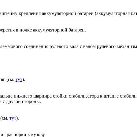
нштейну крепления аккумуляторной батареи (аккумуляторная бат
верстия в полке аккумуляторной батареи.
клеммового соединения рулевого вала с валом рулевого механизм
яг (см.
тут
).
пальца нижнего шарнира стойки стабилизатора к штанге стабили
 с другой стороны.
 (см.
тут
).
ия распорки к кузову.