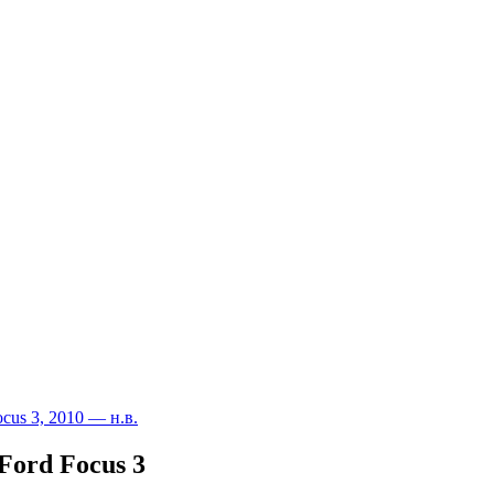
cus 3, 2010 — н.в.
Ford Focus 3