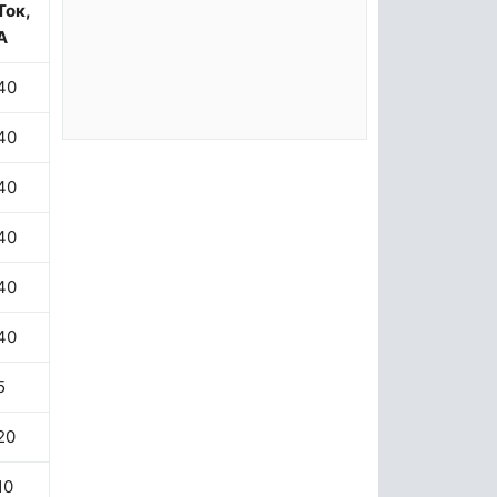
Ток,
А
40
40
40
40
40
40
5
20
10