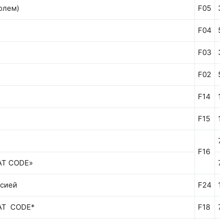
олем)
F05
F04
F03
F02
F14
F15
F16
IAT CODE»
ссией
F24
IAT CODE*
F18