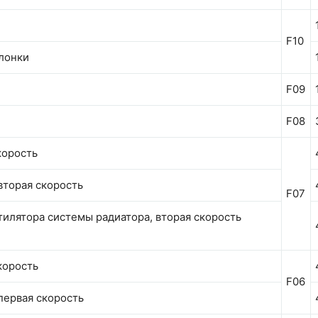
F10
лонки
F09
F08
корость
вторая скорость
F07
илятора системы радиатора, вторая скорость
корость
F06
первая скорость