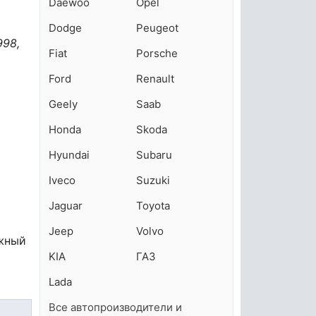
Daewoo
Opel
Dodge
Peugeot
998,
Fiat
Porsche
Ford
Renault
Geely
Saab
Honda
Skoda
Hyundai
Subaru
Iveco
Suzuki
Jaguar
Toyota
Jeep
Volvo
ежный
KIA
ГАЗ
Lada
Все автопроизводители и