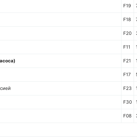
F19
F18
F20
F11
асоса)
F21
F17
ссией
F23
F30
F08