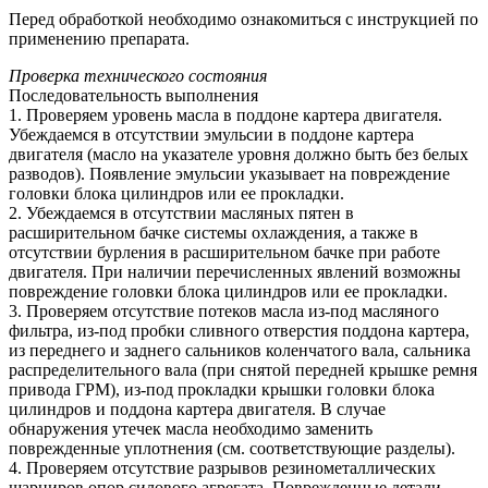
Перед обработкой необходимо ознакомиться с инструкцией по
применению препарата.
Проверка технического состояния
Последовательность выполнения
1. Проверяем уровень масла в поддоне картера двигателя.
Убеждаемся в отсутствии эмульсии в поддоне картера
двигателя (масло на указателе уровня должно быть без белых
разводов). Появление эмульсии указывает на повреждение
головки блока цилиндров или ее прокладки.
2. Убеждаемся в отсутствии масляных пятен в
расширительном бачке системы охлаждения, а также в
отсутствии бурления в расширительном бачке при работе
двигателя. При наличии перечисленных явлений возможны
повреждение головки блока цилиндров или ее прокладки.
3. Проверяем отсутствие потеков масла из-под масляного
фильтра, из-под пробки сливного отверстия поддона картера,
из переднего и заднего сальников коленчатого вала, сальника
распределительного вала (при снятой передней крышке ремня
привода ГРМ), из-под прокладки крышки головки блока
цилиндров и поддона картера двигателя. В случае
обнаружения утечек масла необходимо заменить
поврежденные уплотнения (см. соответствующие разделы).
4. Проверяем отсутствие разрывов резинометаллических
шарниров опор силового агрегата. Поврежденные детали