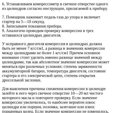
6. Устанавливаем компрессометр в свечное отверстие одного
из цилиндров согласно инструкции, прилагаемой к прибору.
7. Помощник нажимает педаль газа до упора и включает
стартер на 5—10 секунд.
8. Записываем показания прибора.
9. Аналогичо проводим проверку компрессии в трех
оставшихся цилиндрах двигателя.
У исправного двигателя компрессия в цилиндрах должна
быть не менее 7 кгс/см1, а разница в значениях компрессии
между цилиндрами не более 1 кгс/см1 Причем основное
внимание стоит уделить именно разнице значений между
цилиндрами, так как абсолютное значение компрессии может
меняться при различных условиях: степень заряженности
аккумуляторной батареи, температура двигателя, состояние
стартера и его электрической цепи, степень открытия
дроссельной заслонки.
Для выяснения причины снижения компрессии в цилиндре
залейте в него через свечное отверстие 10—20 мл чистого
моторного масла и повторите проверку. Если значение
компрессии увеличилось, то наиболее вероятен износ
цилиндра или поршня, поломка, залегание или износ
поршневых колец. Если значение компрессии не изменилось,