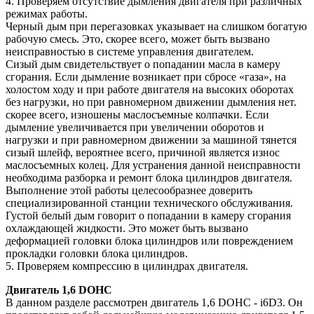
4. Проверяем отсутствие дымления двигателя при различных
режимах работы.
Черный дым при перегазовках указывает на слишком богатую
рабочую смесь. Это, скорее всего, может быть вызвано
неисправностью в системе управления двигателем.
Сизый дым свидетельствует о попадании масла в камеру
сгорания. Если дымление возникает при сбросе «газа», на
холостом ходу и при работе двигателя на высоких оборотах
без нагрузки, но при равномерном движении дымления нет.
скорее всего, изношены маслосъемные колпачки. Если
дымление увеличивается при увеличении оборотов и
нагрузки и при равномерном движении за машиной тянется
сизый шлейф, вероятнее всего, причиной является износ
маслосъемных колец. Для устранения данной неисправности
необходима разборка и ремонт блока цилиндров двигателя.
Выполнение этой работы целесообразнее доверить
специализированной станции технического обслуживания.
Густой белый дым говорит о попадании в камеру сгорания
охлаждающей жидкости. Это может быть вызвано
деформацией головки блока цилиндров или повреждением
прокладки головки блока цилиндров.
5. Проверяем компрессию в цилиндрах двигателя.
Двигатель 1,6 DOHC
В данном разделе рассмотрен двигатель 1,6 DOHC - i6D3. Он