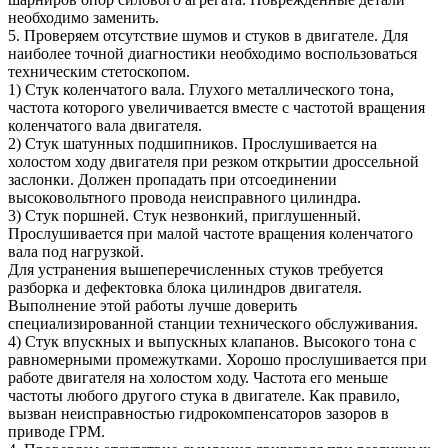
необходимо заменить.
5. Проверяем отсутствие шумов и стуков в двигателе. Для
наиболее точной диагностики необходимо воспользоваться
техническим стетоскопом.
1) Стук коленчатого вала. Глухого металлического тона,
частота которого увеличивается вместе с частотой вращения
коленчатого вала двигателя.
2) Стук шатунных подшипников. Прослушивается на
холостом ходу двигателя при резком открытии дроссельной
заслонки. Должен пропадать при отсоединении
высоковольтного провода неисправного цилиндра.
3) Стук поршней. Стук незвонкий, приглушенный.
Прослушивается при малой частоте вращения коленчатого
вала под нагрузкой.
Для устранения вышеперечисленных стуков требуется
разборка и дефектовка блока цилиндров двигателя.
Выполнение этой работы лучше доверить
специализированной станции технического обслуживания.
4) Стук впускных и выпускных клапанов. Высокого тона с
равномерными промежутками. Хорошо прослушивается при
работе двигателя на холостом ходу. Частота его меньше
частоты любого другого стука в двигателе. Как правило,
вызван неисправностью гидрокомпенсаторов зазоров в
приводе ГРМ.