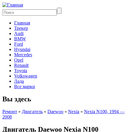
Главная
Трекер
Audi
BMW
Ford
Hyundai
Mercedes
Opel
Renault
Toyota
Volkswagen
Лада
Все марки
Вы здесь
Ремонт
»
Двигатель
»
Daewoo
»
Nexia
»
Nexia N100, 1994 —
2008
Двигатель Daewoo Nexia N100