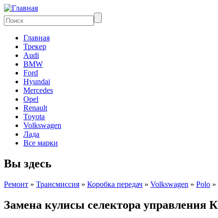
Главная
Трекер
Audi
BMW
Ford
Hyundai
Mercedes
Opel
Renault
Toyota
Volkswagen
Лада
Все марки
Вы здесь
Ремонт
»
Трансмиссия
»
Коробка передач
»
Volkswagen
»
Polo
»
Замена кулисы селектора управления 