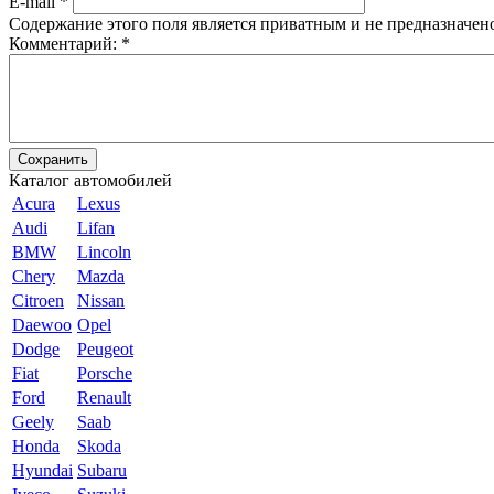
E-mail
*
Содержание этого поля является приватным и не предназначено
Комментарий:
*
Каталог автомобилей
Acura
Lexus
Audi
Lifan
BMW
Lincoln
Chery
Mazda
Citroen
Nissan
Daewoo
Opel
Dodge
Peugeot
Fiat
Porsche
Ford
Renault
Geely
Saab
Honda
Skoda
Hyundai
Subaru