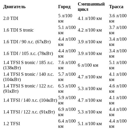
Смешанный
Двигатель
Город
Трасса
цикл
5 л/100
3.6 л/100
2.0 TDI
4.1 л/100 км
км
км
5.1 л/100
3.7 л/100
1.6 TDI S tronic
4.2 л/100 км
км
км
4.4 л/100
3.4 л/100
1.6 TDI / 90 л.с. (67кВт)
3.9 л/100 км
км
км
4.4 л/100
3.4 л/100
1.6 TDI / 105 л.с. (78кВт)
3.9 л/100 км
км
км
1.4 TFSI S tronic / 185 л.с.
7.6 л/100
5.1 л/100
6 л/100 км
(138кВт)
км
км
1.4 TFSI S tronic / 140 л.с.
5.7 л/100
4.1 л/100
4.7 л/100 км
(104кВт)
км
км
1.4 TFSI S tronic / 122 л.с.
6.5 л/100
4.6 л/100
5.3 л/100 км
(91кВт)
км
км
5.9 л/100
4.1 л/100
1.4 TFSI / 140 л.с. (104кВт)
4.7 л/100 км
км
км
6.9 л/100
4.4 л/100
1.4 TFSI / 122 л.с. (91кВт)
5.3 л/100 км
км
км
6.4 л/100
4.4 л/100
1.2 TFSI
5.1 л/100 км
км
км