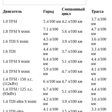
Смешанный
Двигатель
Город
Трасса
цикл
3.7 л/100
1.0 TFSI
5 л/100 км
4.2 л/100 км
км
7.1 л/100
4.7 л/100
1.8 TFSI S tronic
5.6 л/100 км
км
км
4.5 л/100
3.6 л/100
1.6 TDI S tronic
3.9 л/100 км
км
км
4.4 л/100
3.3 л/100
1.6 TDI
3.7 л/100 км
км
км
6.4 л/100
4.4 л/100
1.4 TFSI S tronic
5.1 л/100 км
км
км
5.9 л/100
4.1 л/100
1.4 TFSI S tronic
4.7 л/100 км
км
км
1.4 TFSI / 150 л.с.
4.1 л/100
6 л/100 км
4.7 л/100 км
(112кВт)
км
1.4 TFSI / 125 л.с.
6.7 л/100
4.4 л/100
5.1 л/100 км
(93кВт)
км
км
4.2 л/100
3.6 л/100
1.4 TDI ultra S tronic
3.9 л/100 км
км
км
4.1 л/100
3.3 л/100
1.4 TDI ultra
3.5 л/100 км