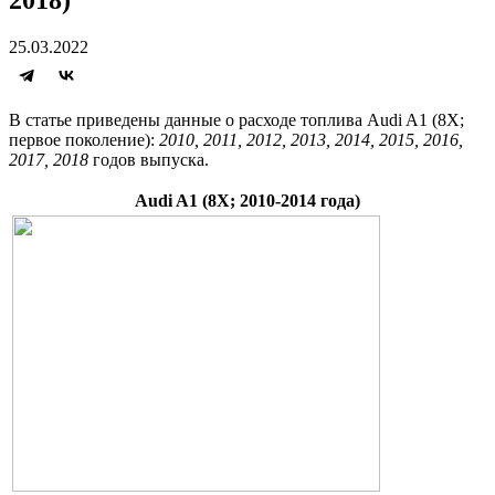
25.03.2022
В статье приведены данные о расходе топлива Audi A1 (8X
;
первое поколение):
2010, 2011, 2012, 2013, 2014, 2015, 2016,
2017, 2018
годов выпуска.
Audi A1 (8X; 2010-2014 года)