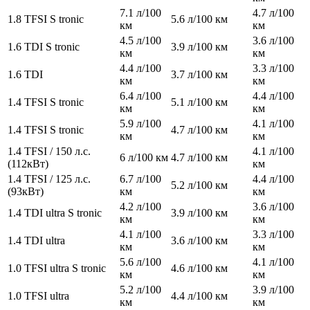
7.1 л/100
4.7 л/100
1.8 TFSI S tronic
5.6 л/100 км
км
км
4.5 л/100
3.6 л/100
1.6 TDI S tronic
3.9 л/100 км
км
км
4.4 л/100
3.3 л/100
1.6 TDI
3.7 л/100 км
км
км
6.4 л/100
4.4 л/100
1.4 TFSI S tronic
5.1 л/100 км
км
км
5.9 л/100
4.1 л/100
1.4 TFSI S tronic
4.7 л/100 км
км
км
1.4 TFSI / 150 л.с.
4.1 л/100
6 л/100 км
4.7 л/100 км
(112кВт)
км
1.4 TFSI / 125 л.с.
6.7 л/100
4.4 л/100
5.2 л/100 км
(93кВт)
км
км
4.2 л/100
3.6 л/100
1.4 TDI ultra S tronic
3.9 л/100 км
км
км
4.1 л/100
3.3 л/100
1.4 TDI ultra
3.6 л/100 км
км
км
5.6 л/100
4.1 л/100
1.0 TFSI ultra S tronic
4.6 л/100 км
км
км
5.2 л/100
3.9 л/100
1.0 TFSI ultra
4.4 л/100 км
км
км