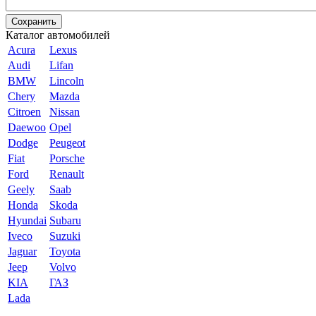
Каталог автомобилей
Acura
Lexus
Audi
Lifan
BMW
Lincoln
Chery
Mazda
Citroen
Nissan
Daewoo
Opel
Dodge
Peugeot
Fiat
Porsche
Ford
Renault
Geely
Saab
Honda
Skoda
Hyundai
Subaru
Iveco
Suzuki
Jaguar
Toyota
Jeep
Volvo
KIA
ГАЗ
Lada