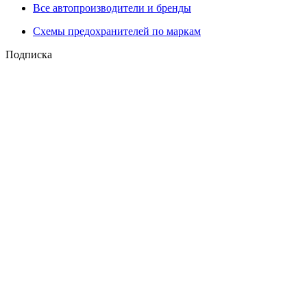
Все автопроизводители и бренды
Схемы предохранителей по маркам
Подписка