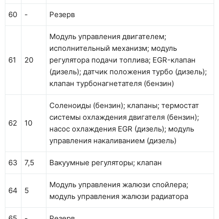
60
-
Резерв
Модуль управления двигателем;
исполнительный механизм; модуль
61
20
регулятора подачи топлива; EGR-клапан
(дизель); датчик положения турбо (дизель);
клапан турбонагнетателя (бензин)
Соленоиды (бензин); клапаны; термостат
системы охлаждения двигателя (бензин);
62
10
насос охлаждения EGR (дизель); модуль
управления накаливанием (дизель)
63
7,5
Вакуумные регуляторы; клапан
Модуль управления жалюзи спойлера;
64
5
модуль управления жалюзи радиатора
65
-
Резерв