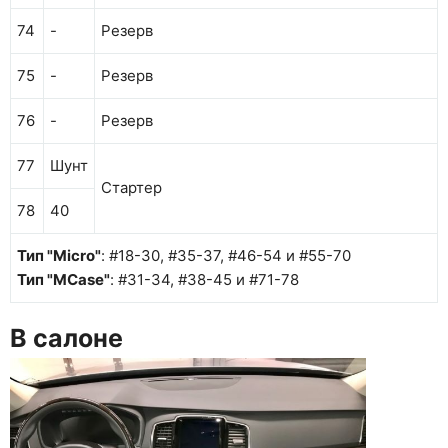
74
-
Резерв
75
-
Резерв
76
-
Резерв
77
Шунт
Стартер
78
40
Тип "Micro"
: #18-30, #35-37, #46-54 и #55-70
Тип "MCase"
: #31-34, #38-45 и #71-78
В салоне