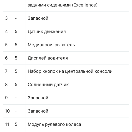
задними сиденьями (Excellence)
3
-
Запасной
4
5
Датчик движения
5
5
Медиапроигрыватель
6
5
Дисплей водителя
7
5
Набор кнопок на центральной консоли
8
5
Солнечный датчик
9
-
Запасной
10
-
Запасной
11
5
Модуль рулевого колеса