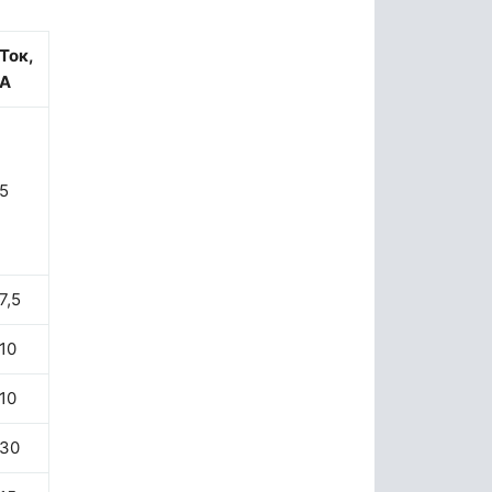
Ток,
А
5
7,5
10
10
30