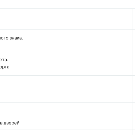
ого знака.
ета.
орта
в дверей