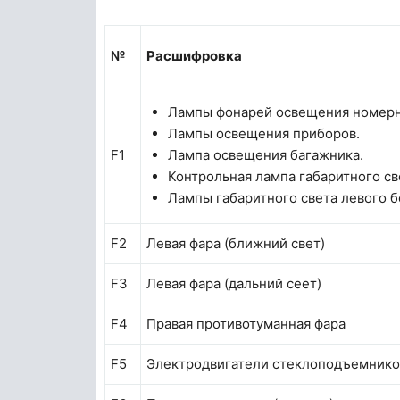
№
Расшифровка
Лампы фонарей освещения номерн
Лампы освещения приборов.
F1
Лампа освещения багажника.
Контрольная лампа габа­ритного св
Лам­пы габаритного света левого б
F2
Левая фара (ближний свет)
F3
Левая фара (дальний сеет)
F4
Правая противотуманная фара
F5
Электродвигатели стеклоподъемнико