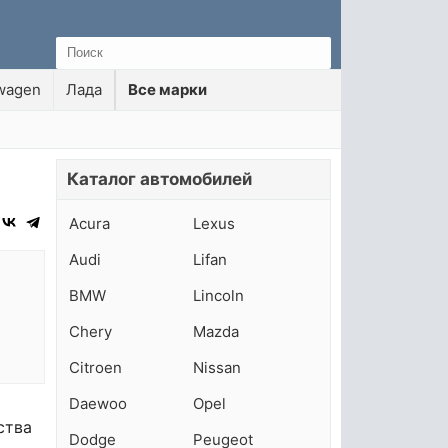
wagen
Лада
Все марки
Каталог автомобилей
Acura
Lexus
Audi
Lifan
BMW
Lincoln
Chery
Mazda
Citroen
Nissan
Daewoo
Opel
ства
Dodge
Peugeot