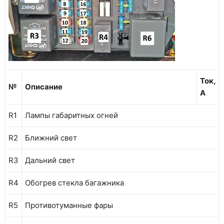
Ток,
№
Описание
А
R1
Лампы габаритных огней
R2
Ближний свет
R3
Дальний свет
R4
Обогрев стекла багажника
R5
Противотуманные фары