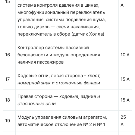
15
система контроля давления в шинах,
А
многофункциональный переключатель
управления, система подавления шума,
только дизель — свечи накаливания,
переключатель в сборе (датчик Холла)
Контроллер системы пассивной
16
безопасности и модуль определения
10 А
наличия пассажиров
Ходовые огни, левая сторона -
хвост,
17
15 А
номерной знак и стояночные фонари
Правая сторона —
ходовые, задние и
18
15 А
стояночные огни
Модуль управления силовым агрегатом,
25
19
автоматическое отключение № 2 и № 1
А