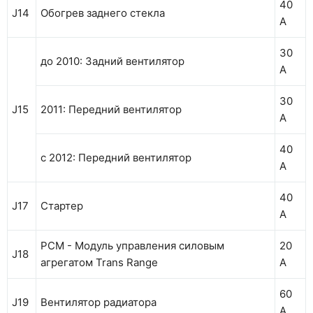
40
J14
Обогрев заднего стекла
А
30
до 2010: Задний вентилятор
А
30
J15
2011: Передний вентилятор
А
40
с 2012: Передний вентилятор
А
40
J17
Стартер
А
PCM - Модуль управления силовым
20
J18
агрегатом Trans Range
А
60
J19
Вентилятор радиатора
А