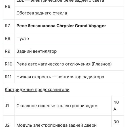
EBL — электрическое реле заднего света
R6
Обогрев заднего стекла
R7
Реле бензонасоса Chrysler Grand Voyager
R8
Пусто
R9
Задний вентилятор
R10
Реле автоматического отключения (Главное)
R11
Низкая скорость — вентилятор радиатора
Картриджные предохранители
40
J1
Складное сиденье с электроприводом
А
30
J2
Модуль электропривода задней двери