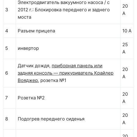
Электродвигатель вакуумного насоса / с
20
3
2012 г.: Блокировка переднего и заднего
А
моста
4
Разъем прицепа
10 А
25
5
инвертор
А
Датчик дождя,
приборная панель или
20
6
задняя консоль — прикуриватель Крайлер
А
Вояджер,
розетка №1
20
7
Розетка №2
А
20
8
Подогрев переднего сиденья
А
20