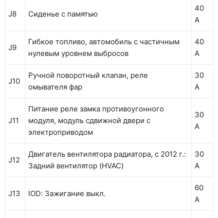
40
J8
Сиденье с памятью
А
Гибкое топливо, автомобиль с частичным
40
J9
нулевым уровнем выбросов
А
Ручной поворотный клапан, реле
30
J10
омывателя фар
А
Питание реле замка противоугонного
30
J11
модуля, модуль сдвижной двери с
А
электроприводом
Двигатель вентилятора радиатора, с 2012 г.:
30
J12
Задний вентилятор (HVAC)
А
60
J13
IOD: Зажигание выкл.
А