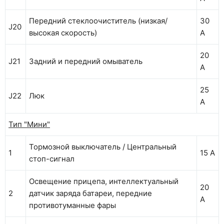
Передний стеклоочиститель (низкая/
30
J20
высокая скорость)
А
20
J21
Задний и передний омыватель
А
25
J22
Люк
А
Тип "Мини"
Тормозной выключатель / Центральный
1
15 А
стоп-сигнал
Освещение прицепа, интеллектуальный
20
2
датчик заряда батареи, передние
А
противотуманные фары