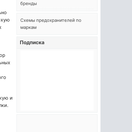
бренды
ьно
охую
Схемы предохранителей по
к
маркам
Подписка
ор
льных
ого
кую и
лки.