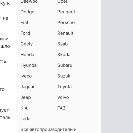
Daewoo
Opel
ку к
Dodge
Peugeot
т на
Fiat
Porsche
Ford
Renault
вили
Geely
Saab
ошло
Honda
Skoda
сть
Hyundai
Subaru
Iveco
Suzuki
Jaguar
Toyota
го
Jeep
Volvo
KIA
ГАЗ
вует
итель
Lada
Все автопроизводители и