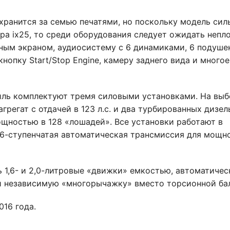
хранится за семью печатями, но поскольку модель сил
а ix25, то среди оборудования следует ожидать непл
ым экраном, аудиосистему с 6 динамиками, 6 подуше
нопку Start/Stop Engine, камеру заднего вида и многое
иль комплектуют тремя силовыми установками. На выб
грегат с отдачей в 123 л.с. и два турбированных дизе
мощностью в 128 «лошадей». Все установки работают в
 6-ступенчатая автоматическая трансмиссия для мощн
 1,6- и 2,0-литровые «движки» емкостью, автоматичес
и независимую «многорычажку» вместо торсионной ба
016 года.