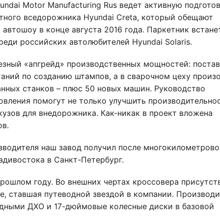
ndai Motor Manufacturing Rus ведет активную подготов
тного вседорожника Hyundai Creta, который обещают
автошоу в конце августа 2016 года. Паркетник встане
еди российских автолюбителей Hyundai Solaris.
ьезный «апгрейд» производственных мощностей: поста
аний по созданию штампов, а в сварочном цеху произ
нных станков – плюс 50 новых машин. Руководство
новления помогут не только улучшить производительно
кузов для внедорожника. Как-никак в проект вложена
ов.
зводителя наш завод получил после многокилометрово
адивостока в Санкт-Петербург.
рошлом году. Во внешних чертах кроссовера присутст
ure, ставшая путеводной звездой в компании. Производ
дными ДХО и 17-дюймовые колесные диски в базовой